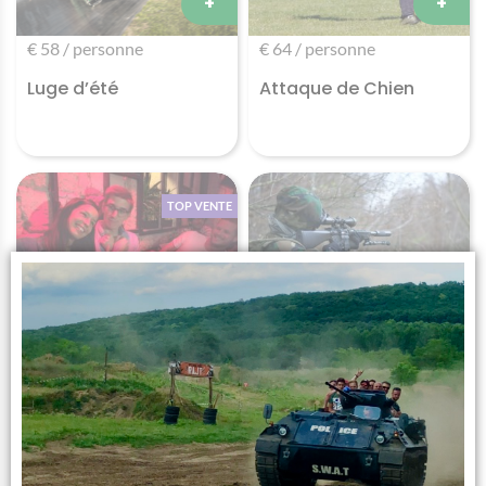
+
+
€ 58 / personne
€ 64 / personne
Luge d’été
Attaque de Chien
TOP VENTE
+
+
€ 39 / personne
€ 69 / personne
Le Nain Porte Quoi
Paintball