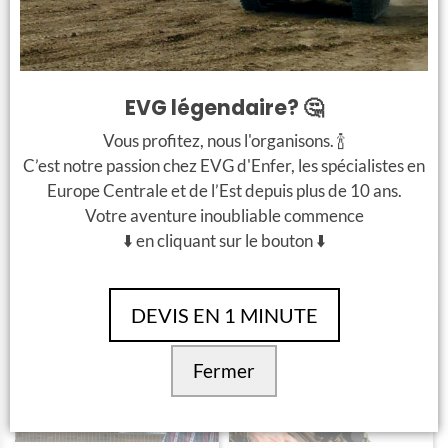
TOP VENTE
TOP VENTE
EVG légendaire? 🤔
+
+
Vous profitez, nous l'organisons. 🍾
€ 68 / personne
€ 81 / personne
C’est notre passion chez EVG d'Enfer, les spécialistes en
Europe Centrale et de l’Est depuis plus de 10 ans.
AK47 Tir 2 Armes
AK47 Tir 2 Armes avec
transfert A/R
Votre aventure inoubliable commence
⬇️ en cliquant sur le bouton ⬇️
DEVIS EN 1 MINUTE
Fermer
+
+