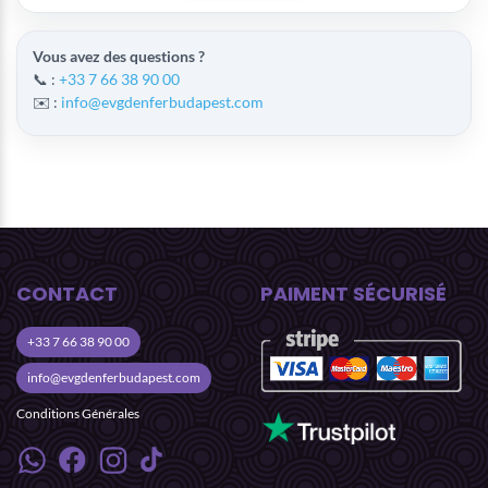
Vous avez des questions ?
📞 :
+33 7 66 38 90 00
✉️ :
info@evgdenferbudapest.com
CONTACT
PAIMENT SÉCURISÉ
+33 7 66 38 90 00
info@evgdenferbudapest.com
Conditions Générales