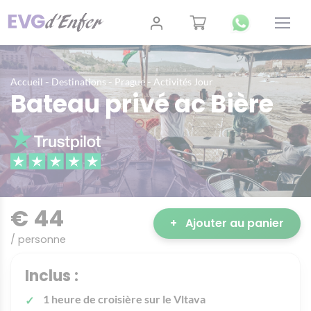
-
-
-
Accueil
Destinations
Prague
Activités Jour
Bateau privé ac Bière
€ 44
+
Ajouter au panier
/ personne
Inclus :
1 heure de croisière sur le Vltava