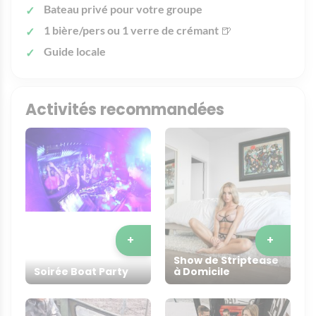
Bateau privé pour votre groupe
1 bière/pers
ou 1 verre de crémant
🍺
Guide locale
Activités recommandées
+
+
Show de Striptease
Soirée Boat Party
à Domicile