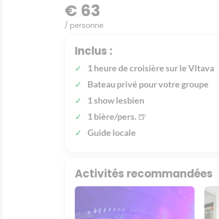
€ 63
/ personne
Inclus :
1 heure de croisière sur le Vltava
Bateau privé pour votre groupe
1 show lesbien
1 bière/pers.
🍺
Guide locale
Activités recommandées