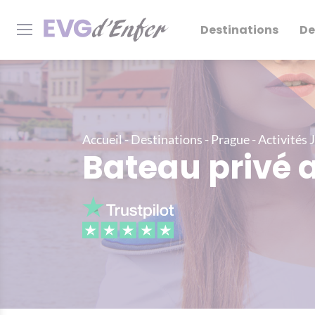
Destinations
De
Accueil
-
Destinations
-
Prague
-
Activités 
Bateau privé 