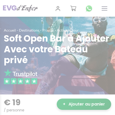
-
-
-
Accueil
Destinations
Prague
Activités Jour
Soft Open Bar à Ajouter
Avec votre Bateau
privé
€ 19
+
Ajouter au panier
/ personne