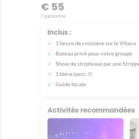
€ 55
/ personne
Inclus :
1 heure de croisière sur le Vltava
Bateau privé pour votre groupe
Show de striptease par une Stripp
1 bière/pers.
🍺
Guide locale
Activités recommandées