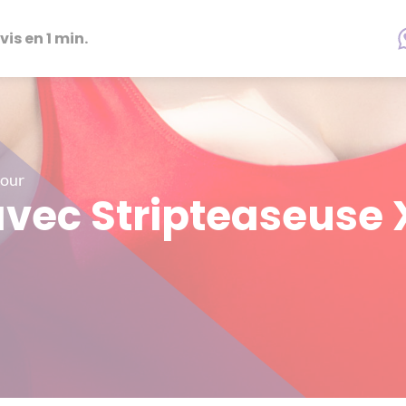
vis en 1 min.
Jour
avec Stripteaseuse 