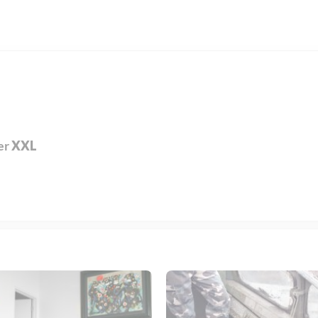
er
XXL