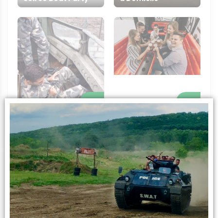
+
+
Conduite de Char
d'Assaut
Beer Bus
Infos sur l’activité
L’expérience
Laissez le futur marié démontrer ses compétences