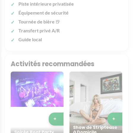
Piste intérieure privatisée
Équipement de sécurité
Tournée de bière
🍺
Transfert privé A/R
Guide local
Activités recommandées
+
+
Show de Striptease
Soirée Boat Party
à Domicile