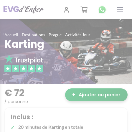
-
-
-
Accueil
Destinations
Prague
Activités Jour
Karting
€ 72
+
Ajouter au panier
/ personne
Inclus :
20 minutes de Karting en totale