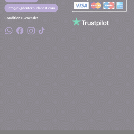
info@evgdenferbudapest.com
Conditions Générales