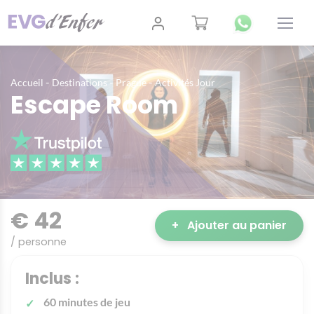
-
-
-
Accueil
Destinations
Prague
Activités Jour
Escape Room
€ 42
+
Ajouter au panier
/ personne
Inclus :
60 minutes de jeu