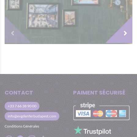
Pour votre premier soir à Prague,
notre
tournée des bars
est la meilleure
activité. On vous fait découvrir les adresses
incontournables, un club de strip et une
entrée en boîte de nuit avec coupe-file.
Pour finir la soirée, réservez une
table VIP
avec bouteille
dans une des meilleures boîte
de nuit de Prague !
Si le striptease est un incontournable des
EVG, vous devez faire une visite VIP dans
le
meilleur club de striptease
de Prague.
CONTACT
PAIMENT SÉCURISÉ
+33 7 66 38 90 00
info@evgdenferbudapest.com
Conditions Générales