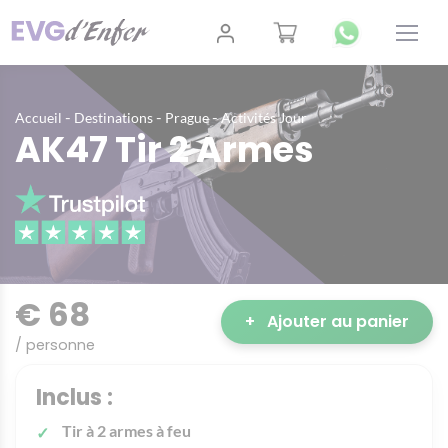
-
-
-
Accueil
Destinations
Prague
Activités Jour
AK47 Tir 2 Armes
€ 68
+
Ajouter au panier
/ personne
Inclus :
Tir à 2 armes à feu