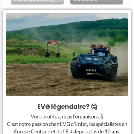
+
+
Conduite de Char
d'Assaut
Beer Bus
Infos sur l’activité
EVG légendaire? 🤔
L’expérience
Vous profitez, nous l'organisons. 🍾
C’est notre passion chez EVG d'Enfer, les spécialistes en
L’enterrement de vie de garçon est l’occasion
Europe Centrale et de l’Est depuis plus de 10 ans.