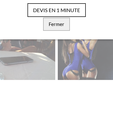
ra avec d’autres shows ensemble comme la
fausse femme d
DEVIS EN 1 MINUTE
c.
e de 10 personnes avec minimum 2 activités à comprendre p
t de refuser des groupes qui arrivent en état d’ivresse ou so
Fermer
ité est immédiatement suspendue.