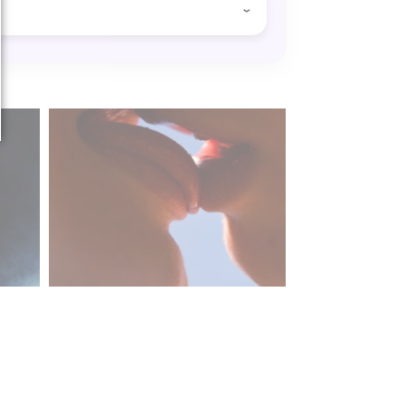
e chambre
,
vibrator
ar personne.
us influence des drogues, en cas de