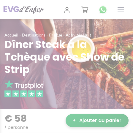
-
-
-
Accueil
Destinations
Prague
Activités Nuit
Dîner Steak à la
Tchèque avec Show de
Strip
€ 58
+
Ajouter au panier
/ personne