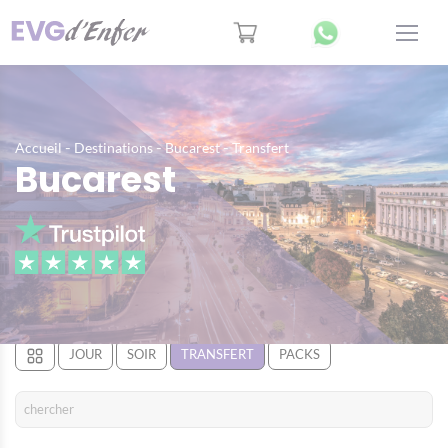
-
-
-
Accueil
Destinations
Bucarest
Transfert
Bucarest
JOUR
SOIR
TRANSFERT
PACKS