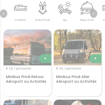
<
>
Croisières
Strip & Prank
Spa
Repas & Vin
L
+
+
€ 16 / personne
€ 16 / personne
Minibus Privé Retour
Minibus Privé Aller
Aéroport ou Activités
Aéroport ou Activités