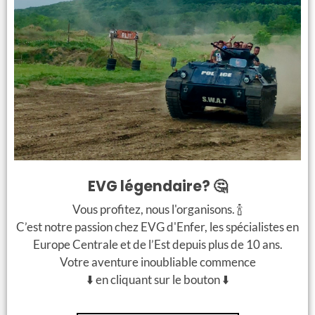
€ 36 / personne
€ 46 / personne
Transfert aéroport
Transfert aéroport
aller en Chrysler Limo
aller en Mercedes G-
Class Brabus
8 pers.
14 pers.
EVG légendaire? 🤔
+
+
Vous profitez, nous l'organisons. 🍾
C’est notre passion chez EVG d'Enfer, les spécialistes en
€ 38 / personne
€ 63 / personne
Europe Centrale et de l’Est depuis plus de 10 ans.
Transfert aéroport
Transfert aéroport
Votre aventure inoubliable commence
aller en Hummer H2
aller en Mercedes G-
⬇️ en cliquant sur le bouton ⬇️
Class Brabus avec
14 pers.
Stripteaseuse