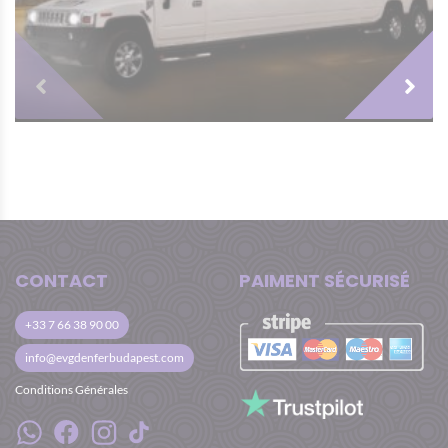
L’organisateur se réserve le droit de refuser
des groupes qui arrivent en état d’ivresse ou
sous influence des drogues, en cas de
comportement dangereux l’activité est
immédiatement suspendue.
CONTACT
PAIMENT SÉCURISÉ
+33 7 66 38 90 00
info@evgdenferbudapest.com
Conditions Générales