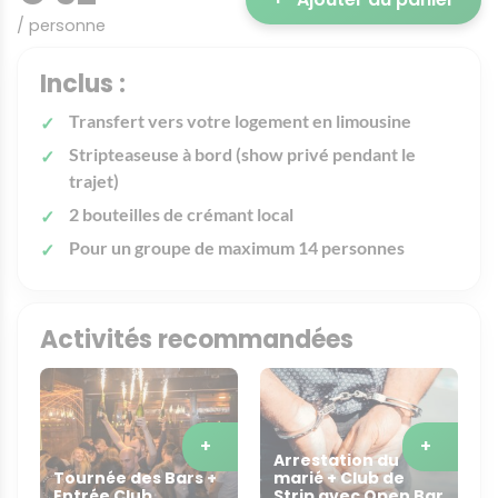
/ personne
Inclus :
Transfert vers votre logement en limousine
Stripteaseuse à bord (show privé pendant le
trajet)
2 bouteilles de crémant local
Pour un groupe de maximum 14 personnes
Activités recommandées
+
+
Arrestation du
Tournée des Bars +
marié + Club de
Entrée Club
Strip avec Open Bar