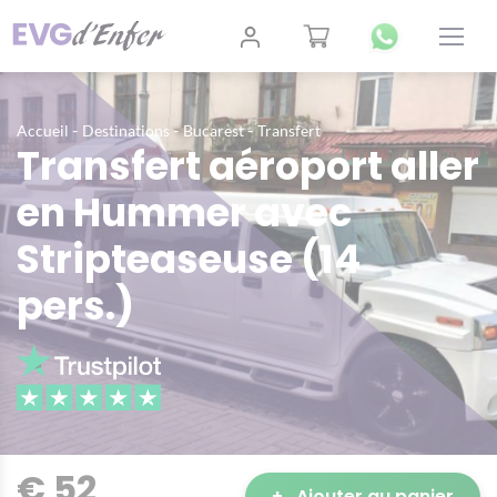
-
-
-
Accueil
Destinations
Bucarest
Transfert
Transfert aéroport aller
en Hummer avec
Stripteaseuse (14
pers.)
€ 52
+
Ajouter au panier