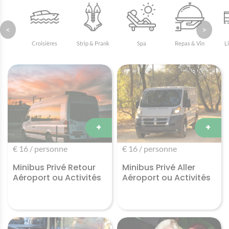
<
>
Croisières
Strip & Prank
Spa
Repas & Vin
L
+
+
€ 16 / personne
€ 16 / personne
Minibus Privé Retour
Minibus Privé Aller
Aéroport ou Activités
Aéroport ou Activités