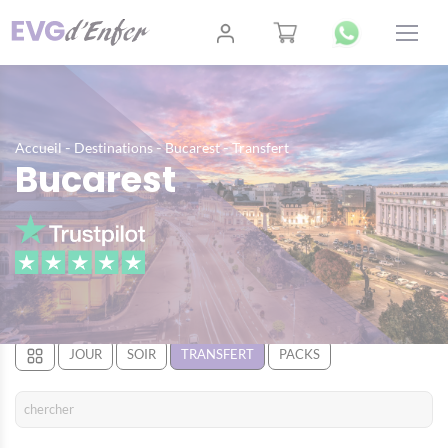
-
-
-
Accueil
Destinations
Bucarest
Transfert
Bucarest
JOUR
SOIR
TRANSFERT
PACKS