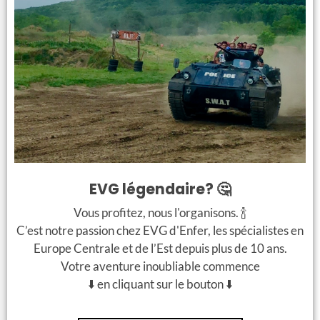
€ 36 / personne
€ 46 / personne
Transfert aéroport
Transfert aéroport
aller en Chrysler Limo
aller en Mercedes G-
Class Brabus
8 pers.
14 pers.
EVG légendaire? 🤔
+
+
Vous profitez, nous l'organisons. 🍾
C’est notre passion chez EVG d'Enfer, les spécialistes en
€ 38 / personne
€ 63 / personne
Europe Centrale et de l’Est depuis plus de 10 ans.
Transfert aéroport
Transfert aéroport
Votre aventure inoubliable commence
aller en Hummer H2
aller en Mercedes G-
⬇️ en cliquant sur le bouton ⬇️
Class Brabus avec
14 pers.
Stripteaseuse