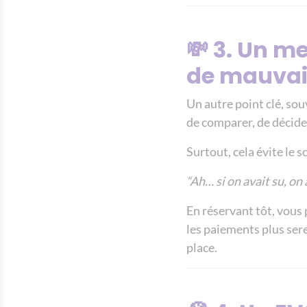
💸 3. Un m
de mauvai
Un autre point clé, so
de comparer, de décide
Surtout, cela évite le s
“Ah… si on avait su, on 
En réservant tôt, vous
les paiements plus sere
place.