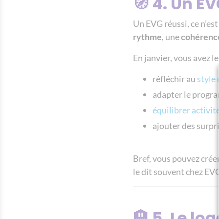
🧭 4. Un E
Un EVG réussi, ce n’est
rythme
, une
cohérenc
En janvier, vous avez le
réfléchir au
style
adapter le progra
équilibrer activit
ajouter des surpri
Bref, vous pouvez crée
le dit souvent chez EVG
🏨 5. Le lo