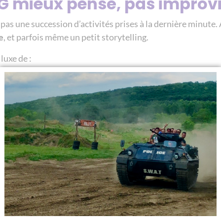
VG mieux pensé, pas improv
 pas une succession d’activités prises à la dernière minute. 
e
, et parfois même un petit storytelling.
 luxe de :
 du groupe
,
mme à la personnalité du marié,
és, repos et soirées
,
ses intelligentes.
r un
EVG sur mesure
, et non un week-end improvisé sous 
 d’Enfer :
moins de stress = plus de fun
.
gement : l’élément le plus fac