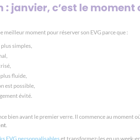
 : janvier, c’est le moment 
 le meilleur moment pour réserver son EVG parce que :
 plus simples,
mal,
risé,
 plus fluide,
n est possible,
argement évité.
e bien avant le premier verre. Il commence au moment où
ent
.
ks EVG personnalisables
et transformez-les en un week-e