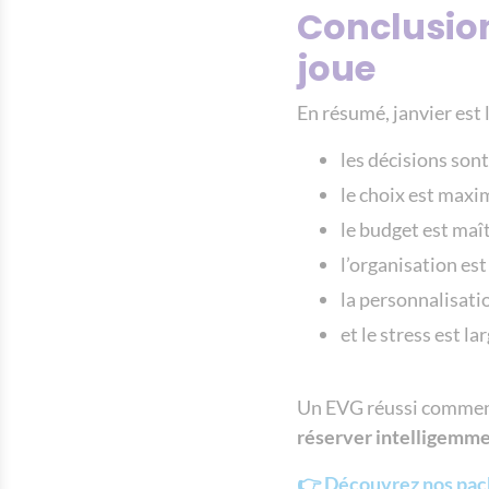
Conclusion
joue
En résumé, janvier est
les décisions sont
le choix est maxi
le budget est maît
l’organisation est
la personnalisatio
et le stress est l
Un EVG réussi commenc
réserver intelligemm
👉 Découvrez nos pac