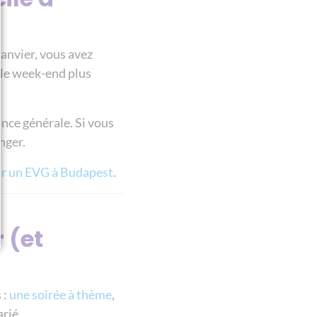
janvier, vous avez
 le week-end plus
ance générale. Si vous
nger.
ur un EVG à Budapest
.
 (et
 :
une soirée à thème
,
arié.