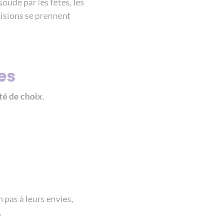
oudé par les fêtes, les
écisions se prennent
es
rté de choix
.
 pas à leurs envies,
.