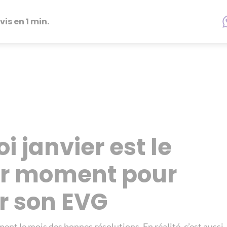
vis en 1 min.
i janvier est le
ur moment pour
r son EVG
ment le mois des bonnes résolutions. En réalité, c’est auss