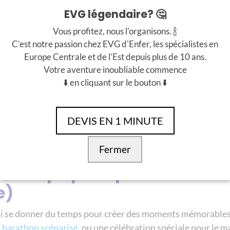
en janvier
EVG légendaire? 🤔
Vous profitez, nous l'organisons. 🍾
t le premier vrai problème quand on réserve trop tard. En 
C’est notre passion chez EVG d'Enfer, les spécialistes en
eurs emplacements, ce qui rend la logistique plus simple et
Europe Centrale et de l’Est depuis plus de 10 ans.
Votre aventure inoubliable commence
⬇️ en cliquant sur le bouton ⬇️
nt influence le timing, l’énergie du groupe et même l’ambi
rvé, commencez par là : l’emplacement est un vrai game cha
DEVIS EN 1 MINUTE
n guide pour vous aider à
trouver le meilleur logement po
Fermer
 de temps pour personnaliser
e)
ssi se donner du temps pour créer des moments mémorables
 barathon scénarisé
, ou une célébration spéciale pour le m