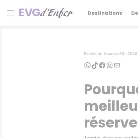
Destinations
De
Posted on January 6th, 2026
WhatsApp
TikTok
Facebook
Instagram
Mail
Pourquo
meille
réserve
Janvier n’est pas seule