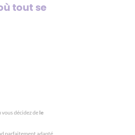
où tout se
 vous décidez de
le
nd parfaitement adapté