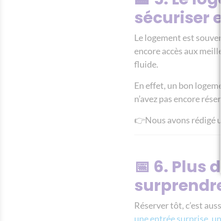
sécuriser 
Le logement est souven
encore accès aux meill
fluide.
En effet, un bon logeme
n’avez pas encore rése
👉Nous avons rédigé u
📅 6. Plus
surprendr
Réserver tôt, c’est au
une entrée surprise
,
un