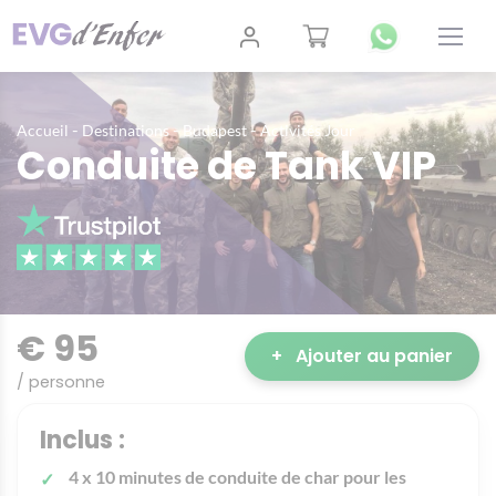
-
-
-
Accueil
Destinations
Budapest
Activités Jour
Conduite de Tank VIP
€ 95
+
Ajouter au panier
/ personne
Inclus :
4 x 10 minutes de conduite de char pour les