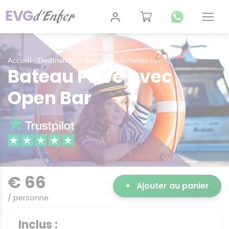
-
-
-
Accueil
Destinations
Budapest
Activités Jour
Bateau Privé avec
Open Bar
€ 66
+
Ajouter au panier
/ personne
Inclus :