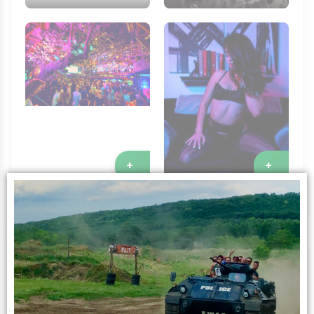
+
+
Show de Striptease
Tournée des Bars
à Domicile
Infos sur l’activité
L’expérience