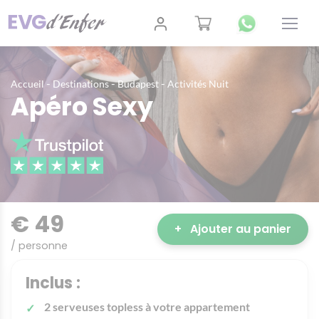
-
-
-
Accueil
Destinations
Budapest
Activités Nuit
Apéro Sexy
€ 49
+
Ajouter au panier
/ personne
Inclus :
2 serveuses topless à votre appartement