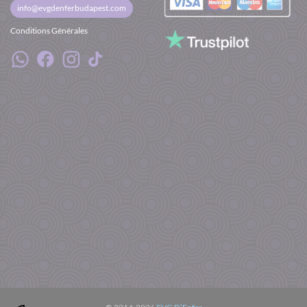
info@evgdenferbudapest.com
Conditions Générales