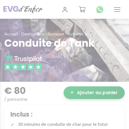
-
-
-
Accueil
Destinations
Budapest
Activités Jour
Conduite de Tank
€ 80
+
Ajouter au panier
/ personne
Inclus :
30 minutes de conduite de char pour le futur