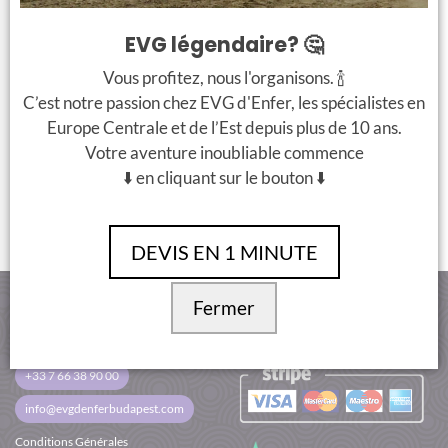
EVG légendaire? 🤔
Vous profitez, nous l'organisons. 🍾
+
+
C’est notre passion chez EVG d'Enfer, les spécialistes en
€ 99 / personne
€ 225 / personne
Europe Centrale et de l’Est depuis plus de 10 ans.
Votre aventure inoubliable commence
Pack Classique
L’enfer à Budapest
⬇️ en cliquant sur le bouton ⬇️
Caméra caché
DEVIS EN 1 MINUTE
Fermer
CONTACT
PAIMENT SÉCURISÉ
+33 7 66 38 90 00
info@evgdenferbudapest.com
Conditions Générales