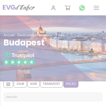
-
-
-
Accueil
Destinations
Budapest
Packs
Budapest
JOUR
SOIR
TRANSFERT
PACKS