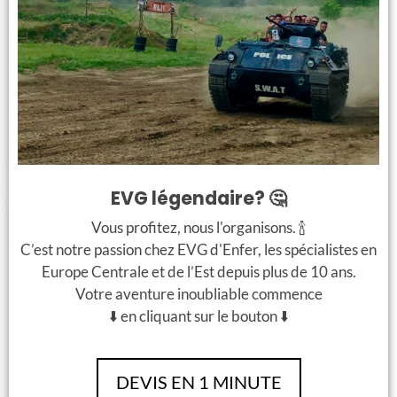
+
+
Show de Striptease
Tournée des Bars
à Domicile
EVG légendaire? 🤔
Infos sur l’activité
Vous profitez, nous l'organisons. 🍾
C’est notre passion chez EVG d'Enfer, les spécialistes en
L’expérience
Europe Centrale et de l’Est depuis plus de 10 ans.
Votre aventure inoubliable commence
Vous arrivez à l’aéroport de Budapest.
⬇️ en cliquant sur le bouton ⬇️
Déroulement
Votre guide locale vous attend avec un grand
sourire, le nom du marié sur le panneau, elle vous
La guide vous attend avec un panneau à
guide vers la sortie, le marié est aux anges,
l’aéroport, accompagné de notre caméra man.
Lieu et horaire
DEVIS EN 1 MINUTE
embarquement dans la voiture pour ouvrir les