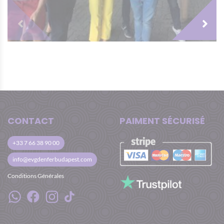
lui la beauté de Budapest !
v=hMjbDtBgBWc
Au club de strip, vous avez pour des groupes
4-6 pers. : 1 bouteille d’alcool et 1 table dance,
pour des groupes 7 – 12 pers. : 2 bouteilles, 2
table dances et 1 show pour le marié, pour des
groupes à partir de 13 pers. : 3 bouteilles, 3
table dances, 1 show pour le marié et 1 show
privé.
Le transfert retour à l’aéroport en minibus
CONTACT
PAIMENT SÉCURISÉ
privé est également inclus à la fin de votre
séjour.
+33 7 66 38 90 00
info@evgdenferbudapest.com
Conditions Générales