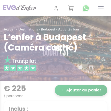
-
-
-
Accueil
Destinations
Budapest
Activités Jour
L’enfer à Budapest
(Caméra caché)
€ 225
+
Ajouter au panier
/ personne
Inclus :