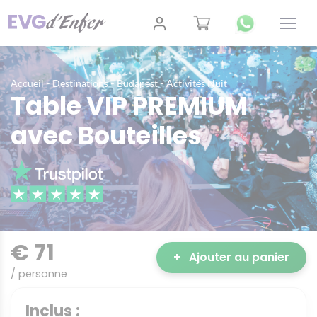
-
-
-
Accueil
Destinations
Budapest
Activités Nuit
Table VIP PREMIUM
avec Bouteilles
€ 71
+
Ajouter au panier
/ personne
Inclus :