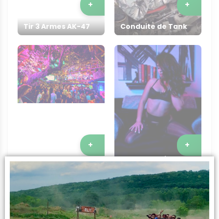
+
+
Tir 3 Armes AK-47
Conduite de Tank
+
+
Show de Striptease
Tournée des Bars
à Domicile
Infos sur l’activité