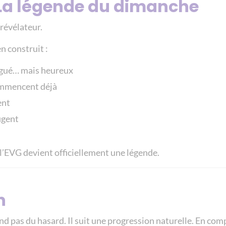
 La légende du dimanche
révélateur.
n construit :
tigué… mais heureux
ommencent déjà
ent
igent
l’EVG devient officiellement une légende.
n
d pas du hasard. Il suit une progression naturelle. En com