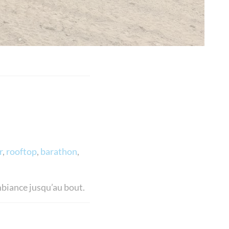
r
,
rooftop
,
barathon
,
mbiance jusqu’au bout.