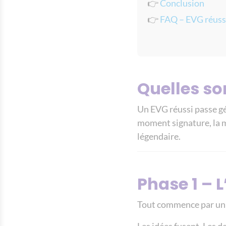
👉
Conclusion
👉
FAQ – EVG réuss
Quelles so
Un EVG réussi passe gén
moment signature, la m
légendaire.
Phase 1 – 
Tout commence par un 