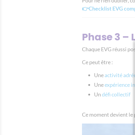
Pour ne rien oublier, 
👉Checklist EVG com
Phase 3 –
Chaque EVG réussi pos
Ce peut être :
Une
activité adré
Une
expérience 
Un
défi collectif
Ce moment devient le p