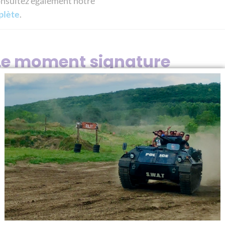
consultez également notre
plète
.
 Le moment signature
sède un moment fort. Une activité qui marque le groupe.
naline
immersive
oint central des souvenirs. Il donne au week-end son ident