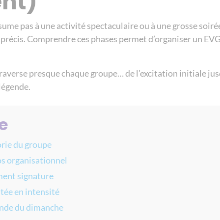
nt)
ume pas à une activité spectaculaire ou à une grosse soirée
 précis. Comprendre ces phases permet d’organiser un EVG 
 traverse presque chaque groupe… de l’excitation initiale j
légende.
e
orie du groupe
os organisationnel
ment signature
tée en intensité
ende du dimanche