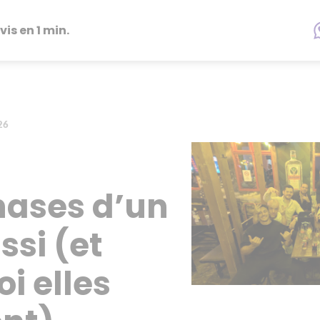
vis en 1 min.
26
hases d’un
ssi (et
i elles