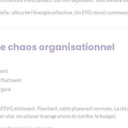
estinations s’enchaînent. Les GIF explosent. Tout semble s
elle : elle crée l’énergie collective. Un EVG réussi commen
Le chaos organisationnel
rent
 fluctuent
rgent
 d’EVG échouent. Pourtant, cette phase est normale. La clé
der vite, structurer le programme et clarifier le budget.