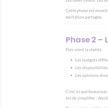
Les idées fusent. Les d
Cette phase est essenti
excitation partagée.
Phase 2 – 
Puis vient la réalité.
Les budgets diffè
Les disponibilités
Les opinions dive
C’est ici que beaucoup
est de simplifier : déci