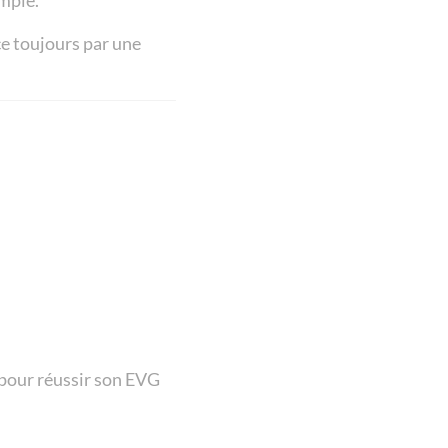
imple.
ce toujours par une
 pour réussir son EVG