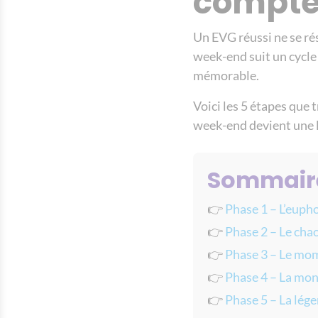
compte
Un EVG réussi ne se rés
week-end suit un cycle
mémorable.
Voici les 5 étapes que
week-end devient une 
Sommair
👉
Phase 1 – L’euph
👉
Phase 2 – Le cha
👉
Phase 3 – Le mo
👉
Phase 4 – La mon
👉
Phase 5 – La lég