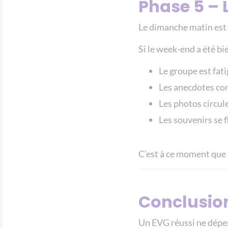
Phase 5 –
Le dimanche matin est 
Si le week-end a été bie
Le groupe est fa
Les anecdotes c
Les photos circul
Les souvenirs se f
C’est à ce moment que 
Conclusio
Un EVG réussi ne dépen