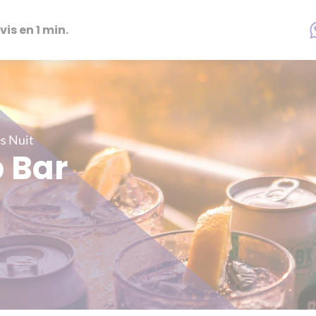
vis en 1 min.
és Nuit
p Bar