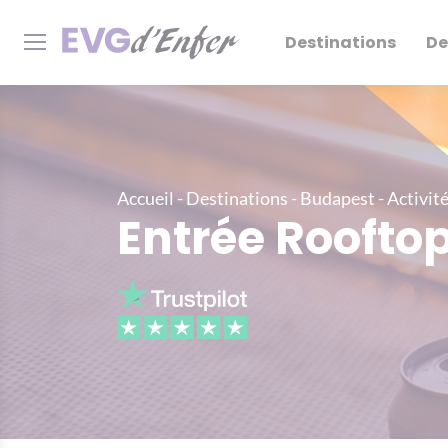
Destinations
De
Accueil
-
Destinations
-
Budapest
-
Activit
Entrée Roofto