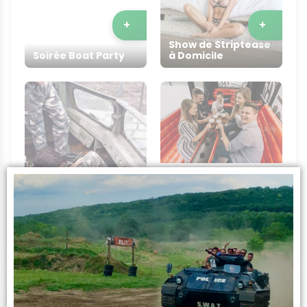
+
+
Show de Striptease
Soirée Boat Party
à Domicile
+
+
Conduite de Char
d'Assaut
Beer Bus
Infos sur l’activité