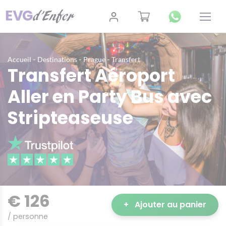
-
-
-
Accueil
Destinations
Prague
Transfert
Transfert Aéroport
Aller en Party Bus avec
Stripteaseuse
€ 126
+
Ajouter au panier
/ personne