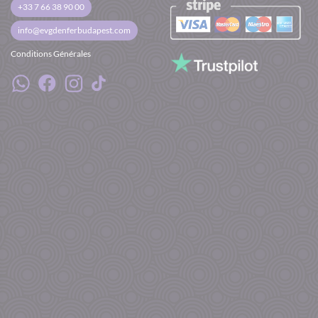
+33 7 66 38 90 00
Limousine
Hummer XXL
(20 personnes)
info@evgdenferbudapest.com
Ford Party Bus
(22 personnes)
Conditions Générales
Mercedes Party Bus
(48 personnes)
Pour le
transfert aéroport
en minibus privé
avec
show de striptease.