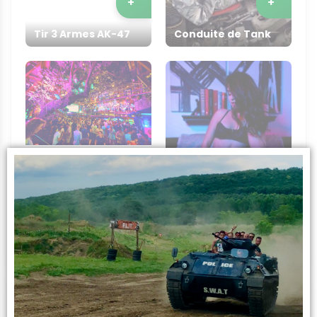
+
+
Tir 3 Armes AK-47
Conduite de Tank
+
+
Show de Striptease
Tournée des Bars
à Domicile
Infos sur l’activité