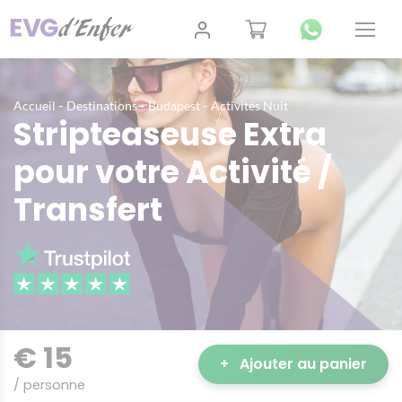
-
-
-
Accueil
Destinations
Budapest
Activités Nuit
Stripteaseuse Extra
pour votre Activité /
Transfert
€ 15
+
Ajouter au panier
/ personne