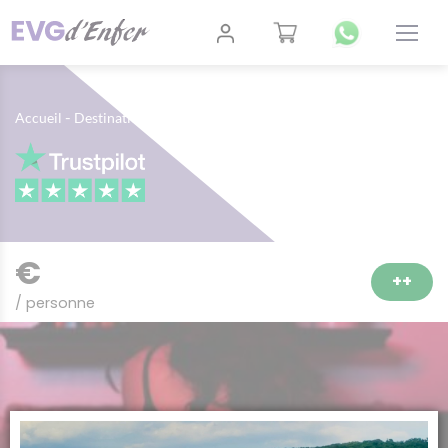
-
-
-
Accueil
Destinations
Budapest
Transfert
€
++
/ personne