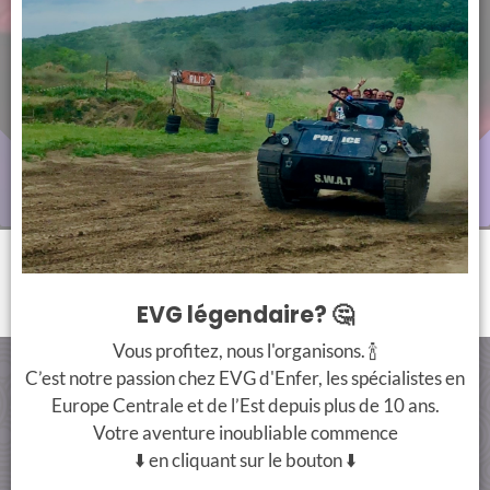
EVG légendaire? 🤔
Vous profitez, nous l'organisons. 🍾
C’est notre passion chez EVG d'Enfer, les spécialistes en
CONTACT
PAIMENT SÉCURISÉ
Europe Centrale et de l’Est depuis plus de 10 ans.
Votre aventure inoubliable commence
+33 7 66 38 90 00
⬇️ en cliquant sur le bouton ⬇️
info@evgdenferbudapest.com