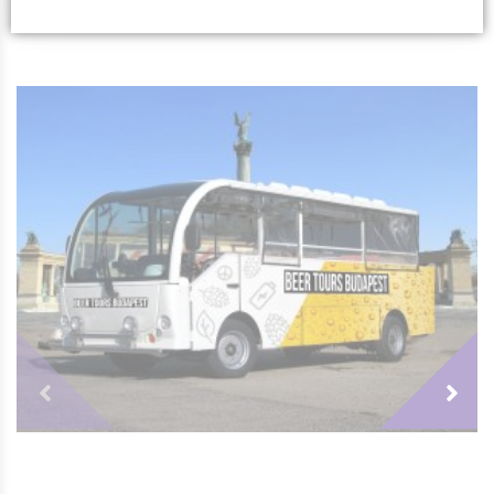
Le prix est calculé sur un groupe de 10
Budapest à la Place des Héros.
Après la pause déjeuner, faites le tour avec le
personnes avec minimum 2 activités à
Vous pouvez écouter votre musique dans le
bus à bière, puis étant donné la proximité du
comprendre par personne.
bus.
lieu d’arrivée, relaxez-vous dans les
Bains
L’organisateur se réserve le droit de refuser
Thermaux
.
Le bus s’arrête une fois pour une pause
des groupes qui arrivent en état d’ivresse ou
toilettes.
Après les bains vous pouvez enchaînez
sous influence des drogues, en cas de
directement avec une
croisière sur le Danube
Pendant le trajet, vous allez pouvoir
comportement dangereux l’activité est
avec un show inoubliable
ou essayez le
jeu
apercevoir la Place des Héros, l’Avenue
immédiatement suspendue.
d’horreur
. Puis le soir, nous recommandons
Andrássy et le Musée des Beaux Arts.
notre
tournée des bars
avec
l’arrestation du
marié
, pour une journée pleine de surprises.