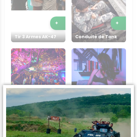
+
+
Tir 3 Armes AK-47
Conduite de Tank
+
+
Show de Striptease
Tournée des Bars
à Domicile