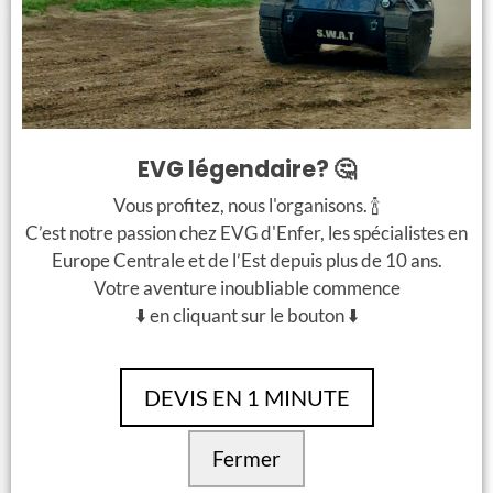
Infos sur l’activité
L’expérience
Si vous aimez faire la fête en milieu de journée,
EVG légendaire? 🤔
visiter une ville sans vous fatiguer, et vous êtes
Déroulement
fans des apéros à tout moment de la journée le
Vous profitez, nous l'organisons. 🍾
Votre guide vient vous chercher à votre
Beer Bus
est le meilleur choix pour votre groupe
C’est notre passion chez EVG d'Enfer, les spécialistes en
logement et vous accompagne au lieu de
Lieu et horaire
EVG. On vous attend avec de la bière artisanale
Europe Centrale et de l’Est depuis plus de 10 ans.
départ du bus.
fraîche et de la bonne musique à bord pour une
Votre aventure inoubliable commence
La météo n’est pas un problème, le bus a un
La visite est privée, le bus est réservé
visite super agréable (et en plus écolo) de
⬇️ en cliquant sur le bouton ⬇️
toit et les fenêtres peuvent être fermées
Option alternative
uniquement pour votre groupe.
Budapest. Gagnant-gagnant.
quand nécessaire.
Si vous préférez le Prosecco à la bière, optez
De la bière fraîche artisanale à volonté vous
Durée totale : 60 minutes du tour
plutôt pour le Prosecco bus ! N’hésitez pas à
Activités à enchaîner
attend à bord.
DEVIS EN 1 MINUTE
L’activité est disponible toute l’année.
le mentionner lors de votre commande pour
Le bus est complétement électronique et les
Faites des activités sportives et fun dans la
une expérience sur mesure.
gobelets sont biodégradables.
Fermer
matinée comme une
séance de tir
,
paintball
,
Bon à savoir
Le point de départ est en plein centre de
bubble foot
ou la
conduite de tank
!