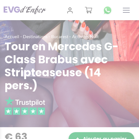
-
-
-
Accueil
Destinations
Bucarest
Activités Nuit
Tour en Mercedes G-
Class Brabus avec
Stripteaseuse (14
pers.)
€ 63
+
Ajouter au panier