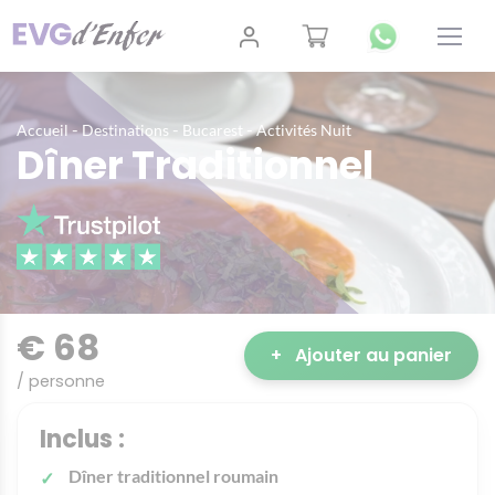
-
-
-
Accueil
Destinations
Bucarest
Activités Nuit
Dîner Traditionnel
€ 68
+
Ajouter au panier
/ personne
Inclus :
Dîner traditionnel roumain