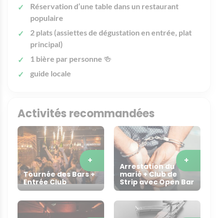
Réservation d’une table dans un restaurant
populaire
2 plats (assiettes de dégustation en entrée, plat
principal)
1 bière par personne
🍻
guide locale
Activités recommandées
+
+
Arrestation du
Tournée des Bars +
marié + Club de
Entrée Club
Strip avec Open Bar