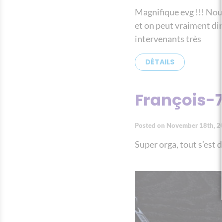
Magnifique evg !!! Nous 
et on peut vraiment dir
intervenants très
DÉTAILS
François-
Posted on November 18th, 
Super orga, tout s’est 