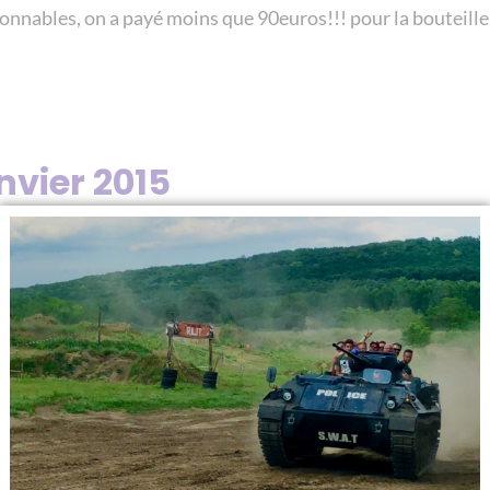
onnables, on a payé moins que 90euros!!! pour la bouteille 
nvier 2015
5
d’enfer c’est une organisation d’enfer, une guide d’enfer a
t sans passer par eux, c’est comme venir sur Paris sans voir 
s !
 octobre 2014
014