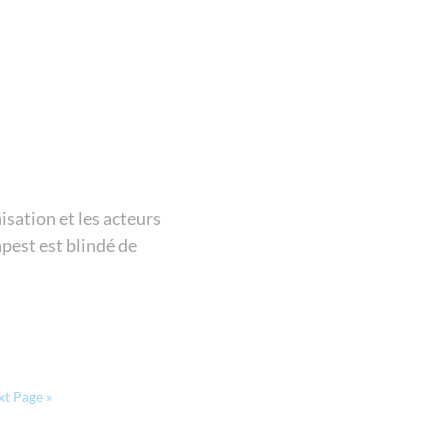
isation et les acteurs
apest est blindé de
t Page »