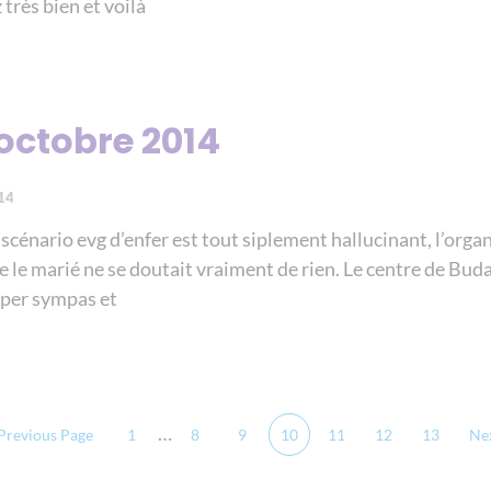
 très bien et voilà
 octobre 2014
14
énario evg d’enfer est tout siplement hallucinant, l’organ
 le marié ne se doutait vraiment de rien. Le centre de Bud
uper sympas et
…
 Previous Page
1
8
9
10
11
12
13
Nex