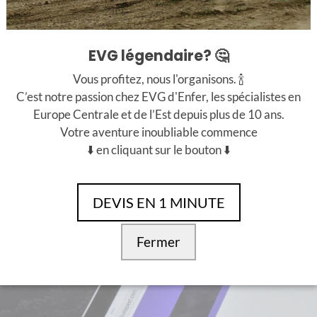
avons choisis le pack “l’enfer et le paradis” pour que l’effet
e qu’on a pas été déçus. Le scénario est vraiment au top et 
EVG légendaire? 🤔
Vous profitez, nous l'organisons. 🍾
C’est notre passion chez EVG d'Enfer, les spécialistes en
Europe Centrale et de l’Est depuis plus de 10 ans.
Votre aventure inoubliable commence
7 novembre 2014
⬇️ en cliquant sur le bouton ⬇️
2014
DEVIS EN 1 MINUTE
déroulé comme prévu, c’était impeccable! 🙂 (y)
Fermer