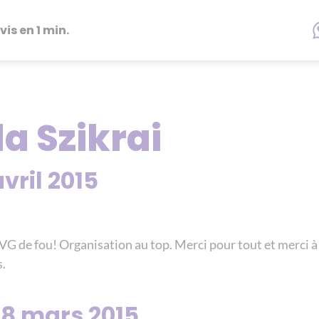
vis en 1 min.
la Szikrai
vril 2015
G de fou! Organisation au top. Merci pour tout et merci à 
s.
28 mars 2015