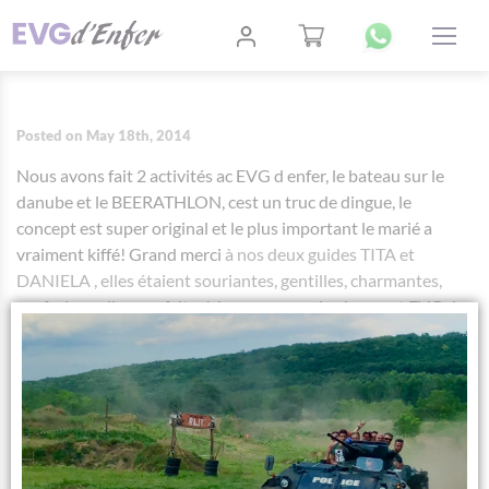
Posted on May 18th, 2014
Nous avons fait 2 activités ac EVG d enfer, le bateau sur le
danube et le BEERATHLON, cest un truc de dingue, le
concept est super original et le plus important le marié a
vraiment kiffé! Grand merci
à nos deux guides TITA et
DANIELA , elles étaient souriantes, gentilles, charmantes,
profesionnelles, parfaites! Je recommande vivement EVG d
enfer, foncez les gars, vous n’allez pas regretter!;) a plus les
filles, je vous oublierai pas!
AUTHOR:
TITANILLA SZIKRAI