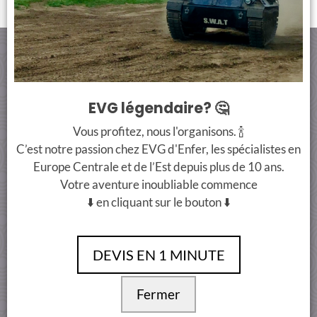
CONTACT
PAIMENT SÉCURISÉ
+33 7 66 38 90 00
EVG légendaire? 🤔
info@evgdenferbudapest.com
Vous profitez, nous l'organisons. 🍾
C’est notre passion chez EVG d'Enfer, les spécialistes en
Conditions Générales
Europe Centrale et de l’Est depuis plus de 10 ans.
Votre aventure inoubliable commence
⬇️ en cliquant sur le bouton ⬇️
DEVIS EN 1 MINUTE
Fermer