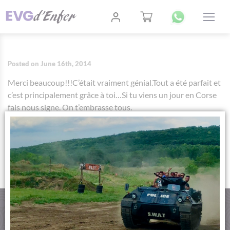
Posted on June 16th, 2014
Merci beaucoup!!!C’était vraiment génial.Tout a été parfait et
c’est principalement grâce à toi…Si tu viens un jour en Corse
fais nous signe. On t’embrasse tous.
AUTHOR:
TITANILLA SZIKRAI
CONTACT
PAIMENT SÉCURISÉ