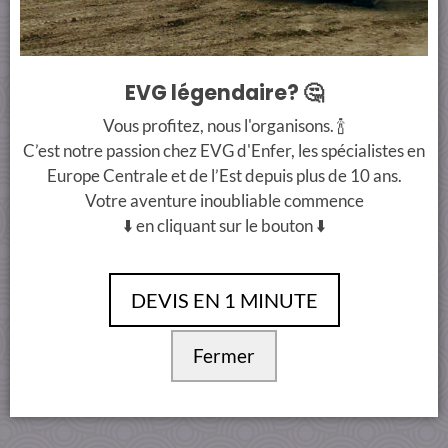
+33 7 66 38 90 00
info@evgdenferbudapest.com
EVG légendaire? 🤔
Conditions Générales
Vous profitez, nous l'organisons. 🍾
C’est notre passion chez EVG d'Enfer, les spécialistes en
Europe Centrale et de l’Est depuis plus de 10 ans.
Votre aventure inoubliable commence
⬇️ en cliquant sur le bouton ⬇️
DEVIS EN 1 MINUTE
Fermer