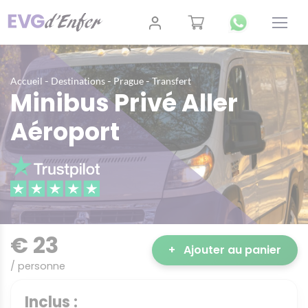
-
-
-
Accueil
Destinations
Prague
Transfert
Minibus Privé Aller
Aéroport
€ 23
+
Ajouter au panier
/ personne
Inclus :