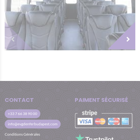
Pour les arrivées ou les départs entre 21 h et
5 h du matin, vous devez calculer avec un
supplément de 20 euros / groupe / transfert.
Le prix est calculé sur un groupe de 10
personnes avec minimum 2 activités à
comprendre par personne.
L’organisateur se réserve le droit de refuser
des groupes qui arrivent en état d’ivresse ou
sous influence des drogues, en cas de
comportement dangereux l’activité est
immédiatement suspendue.
CONTACT
PAIMENT SÉCURISÉ
+33 7 66 38 90 00
info@evgdenferbudapest.com
Conditions Générales