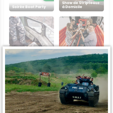
Show de Striptease
Soirée Boat Party
à Domicile
+
+
Conduite de Char
d'Assaut
Beer Bus
Infos sur l’activité
L’expérience