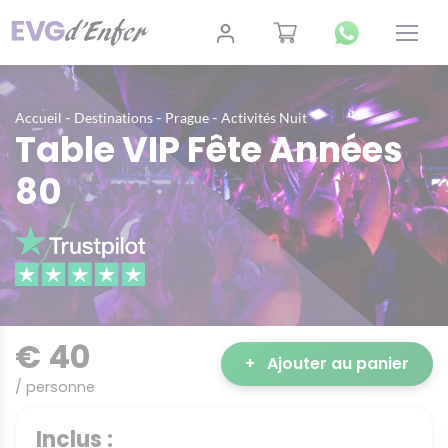
-
-
-
Accueil
Destinations
Prague
Activités Nuit
Table VIP Fête Années
80
€ 40
+
Ajouter au panier
/ personne
Inclus :