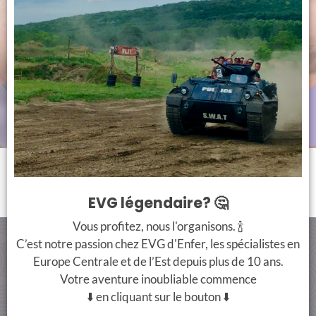
EVG légendaire? 🤔
Vous profitez, nous l'organisons. 🍾
C’est notre passion chez EVG d'Enfer, les spécialistes en
CONTACT
PAIMENT SÉCURISÉ
Europe Centrale et de l’Est depuis plus de 10 ans.
Votre aventure inoubliable commence
+33 7 66 38 90 00
⬇️ en cliquant sur le bouton ⬇️
info@evgdenferbudapest.com