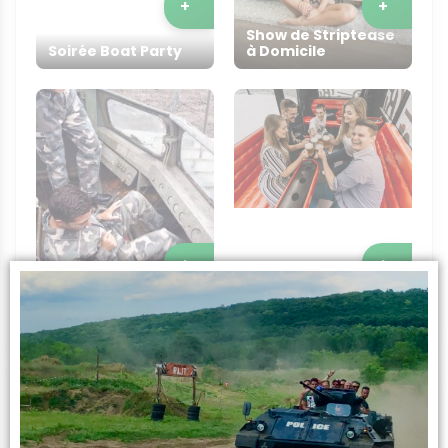
+
+
Show de Striptease
Soirée Boat Party
à Domicile
+
+
Conduite de Char
d'Assaut
Beer Bus
Infos sur l’activité
L’expérience