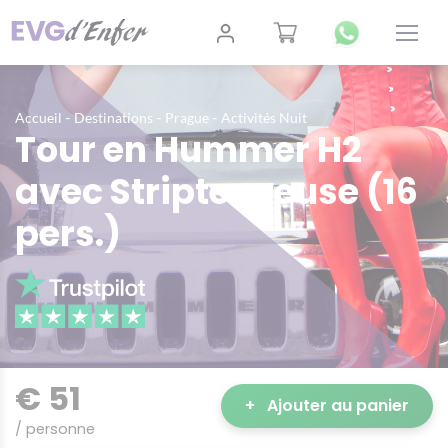
-
-
-
Accueil
Destinations
Prague
Activités Nuit
Tour en Hummer H2
avec Stripteaseuse (16
pers.)
€ 51
+
Ajouter au panier
/ personne