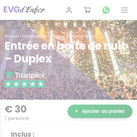
-
-
-
Accueil
Destinations
Prague
Activités Nuit
Entrée en boîte de nuit
– Duplex
€ 30
+
Ajouter au panier
/ personne
Inclus :