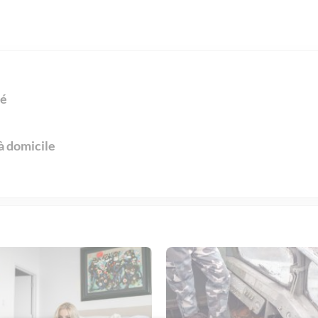
ié
à domicile