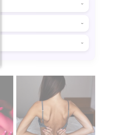
r cette mise en scène. Indiquez-le
? Au lieu d’une intervention chez
balade dans Prague. Après cette
riptease et une tournée de bière.
ndre par personne.
us influence des drogues, en cas de