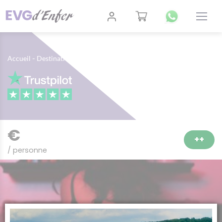
-
-
-
Accueil
Destinations
Budapest
Activités Nuit
€
++
/ personne