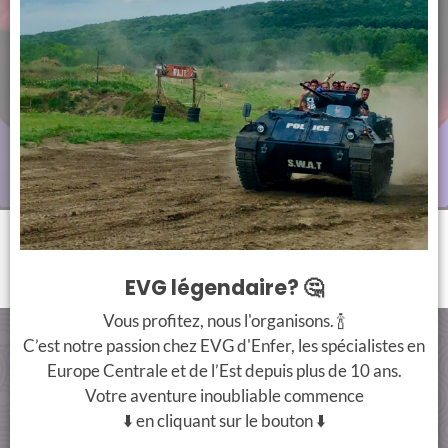
EVG légendaire? 🤔
Vous profitez, nous l'organisons. 🍾
C’est notre passion chez EVG d'Enfer, les spécialistes en
CONTACT
PAIMENT SÉCURISÉ
Europe Centrale et de l’Est depuis plus de 10 ans.
Votre aventure inoubliable commence
+33 7 66 38 90 00
⬇️ en cliquant sur le bouton ⬇️
info@evgdenferbudapest.com