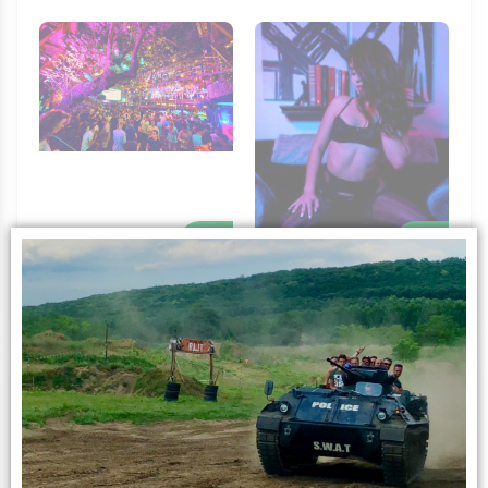
+
+
Show de Striptease
Tournée des Bars
à Domicile
Infos sur l’activité
L’expérience
Êtes-vous de grands joueurs de poker ? Pourriez-