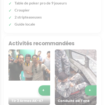
Table de poker pro de 9 joueurs
Croupier
2 stripteaseuses
Guide locale
Activités recommandées
+
+
Tir 3 Armes AK-47
Conduite de Tank