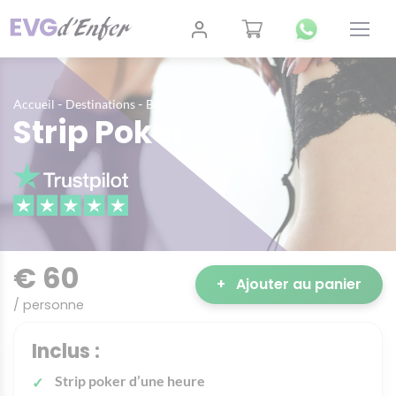
-
-
-
Accueil
Destinations
Budapest
Activités Nuit
Strip Poker
€ 60
+
Ajouter au panier
/ personne
Inclus :
Strip poker d’une heure