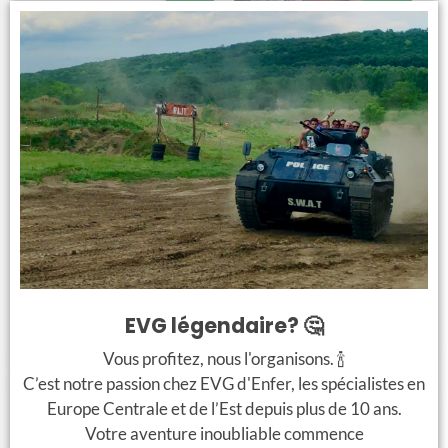
Tir 3 Armes AK-47
Conduite de Tank
+
+
Show de Striptease
Tournée des Bars
à Domicile
EVG légendaire? 🤔
Vous profitez, nous l'organisons. 🍾
C’est notre passion chez EVG d'Enfer, les spécialistes en
Infos sur l’activité
Europe Centrale et de l’Est depuis plus de 10 ans.
Votre aventure inoubliable commence