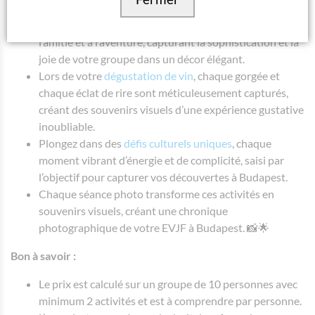
détendue.
Sur un
rooftop privé
au coucher du soleil, trinquez à
l’amitié et à l’aventure, capturant la sophistication et la
joie de votre groupe dans un décor élégant.
Lors de votre
dégustation de vin
, chaque gorgée et
chaque éclat de rire sont méticuleusement capturés,
créant des souvenirs visuels d’une expérience gustative
inoubliable.
Plongez dans des
défis culturels uniques
, chaque
moment vibrant d’énergie et de complicité, saisi par
l’objectif pour capturer vos découvertes à Budapest.
Chaque séance photo transforme ces activités en
souvenirs visuels, créant une chronique
photographique de votre EVJF à Budapest. 📸🌟
Bon à
savoir :
Le prix est calculé sur un groupe de 10 personnes avec
minimum 2 activités et est à comprendre par personne.