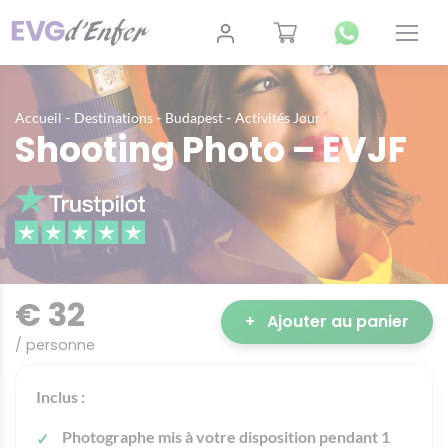
-
-
-
Accueil
Destinations
Budapest
Activités Jour
Shooting Photo – EVJF
€ 32
+
Ajouter au panier
/ personne
Inclus :
Photographe mis à votre disposition pendant 1