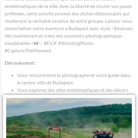
emblématiques de la ville. Avec la liberté de choisir vos poses
préférées, cette activité promet des clichés éblouissants qui
révèleront la véritable essence de votre groupe. Laissez-nous
immortaliser votre aventure à Budapest avec style ! Réservez
dès maintenant et créez des souvenirs photographiques
inoubliables ! 📸✨ #EVJF #ShootingPhoto
#CaptureTheMoment
Déroulement :
Vous rencontrerez le photographe et votre guide dans
le centre-ville de Budapest.
Vous explorez des sites emblématiques et des décors
pittoresques.
Laissez libre cours à votre imagination, pensez à des
poses uniques et spontanées (vous pouvez penser à
avoir une
tenue identique
ou apporter votre bouteille
de champagne pour une touche de glamour et de
célébration ou simplement vous inspirer sur Pinterest).