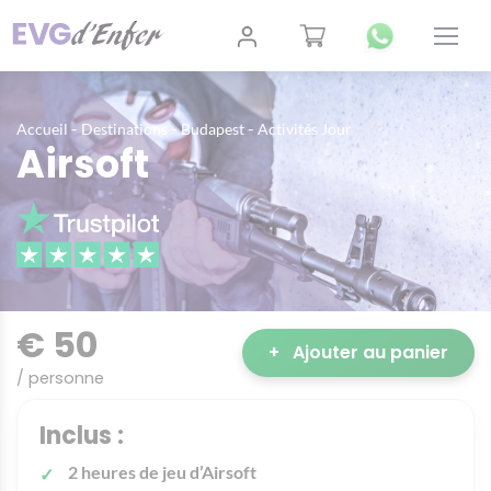
-
-
-
Accueil
Destinations
Budapest
Activités Jour
Airsoft
€ 50
+
Ajouter au panier
/ personne
Inclus :
2 heures de jeu d’Airsoft