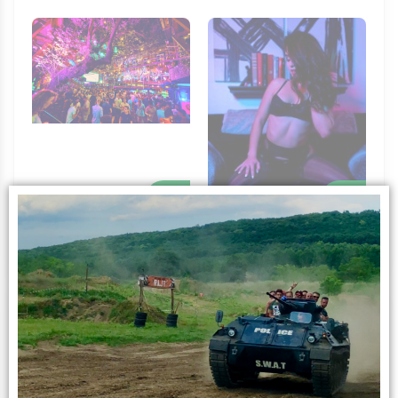
+
+
Show de Striptease
Tournée des Bars
à Domicile
Infos sur l’activité
L’expérience
Êtes-vous prêts pour un combat de Airsoft sans