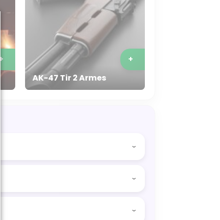
+
+
AK-47 Tir 2 Armes
et 9mm en stand indoor s’impose
. Vous pouvez vous y rendre en
 professionnels, cette activité vous
en Uber/Bolt.