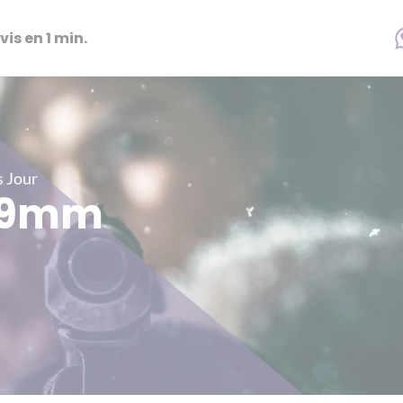
vis en 1 min.
s Jour
t 9mm