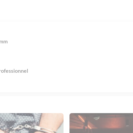
 9mm
rofessionnel