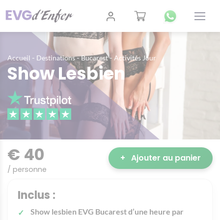
-
-
-
Accueil
Destinations
Bucarest
Activités Jour
Show Lesbien
€ 40
+
Ajouter au panier
/ personne
Inclus :
Show lesbien EVG Bucarest d’une heure par