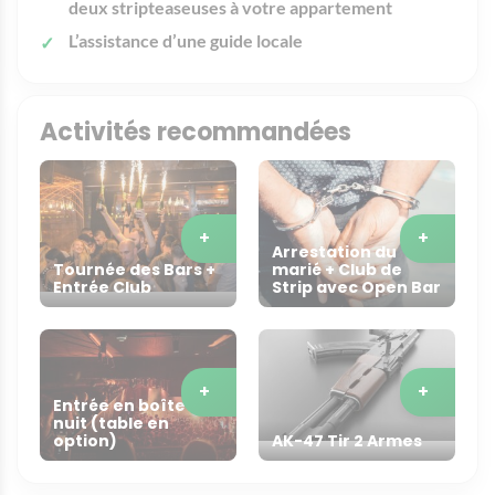
deux stripteaseuses à votre appartement
L’assistance d’une guide locale
Activités recommandées
+
+
Arrestation du
Tournée des Bars +
marié + Club de
Entrée Club
Strip avec Open Bar
+
+
Entrée en boîte de
nuit (table en
option)
AK-47 Tir 2 Armes