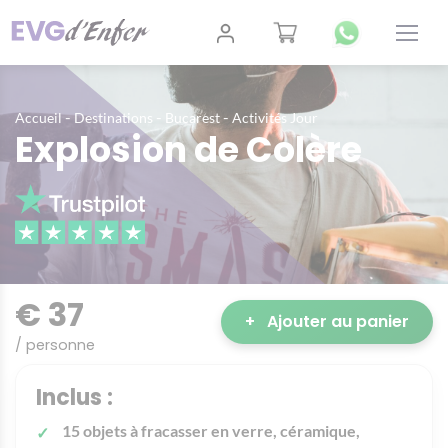
-
-
-
Accueil
Destinations
Bucarest
Activités Jour
Explosion de Colère
€ 37
+
Ajouter au panier
/ personne
Inclus :
15 objets à fracasser en verre, céramique,