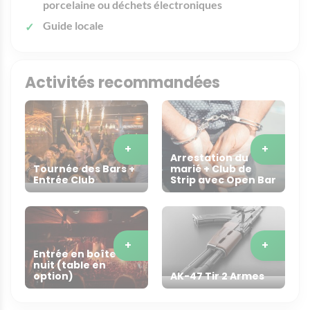
porcelaine ou déchets électroniques
Guide locale
Activités recommandées
+
+
Arrestation du
Tournée des Bars +
marié + Club de
Entrée Club
Strip avec Open Bar
+
+
Entrée en boîte de
nuit (table en
option)
AK-47 Tir 2 Armes