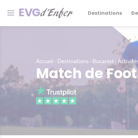
Destinations
De
Accueil
-
Destinations
-
Bucarest
-
Activité
Match de Foot