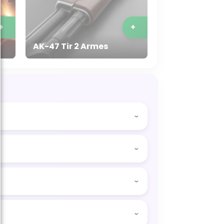
+
+
AK-47 Tir 2 Armes
 Son enterrement de vie de garçon à
tes de préparations pour se changer,