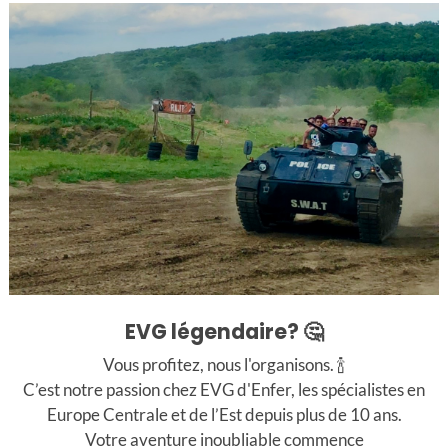
+
alade en Char d’Assaut
Boîte et Bouteilles
EVG légendaire? 🤔
Vous profitez, nous l'organisons. 🍾
votre enterrement de vie de garçon à Bratislava ?
C’est notre passion chez EVG d'Enfer, les spécialistes en
é parfaite pour découvrir la vie nocturne locale, goûter aux 
Europe Centrale et de l’Est depuis plus de 10 ans.
r à votre hébergement ou dans le centre-ville.
Votre aventure inoubliable commence
ve.