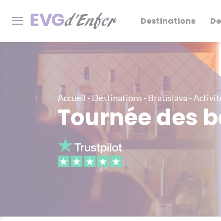
Destinations
De
Accueil
-
Destinations
-
Bratislava
-
Activit
Tournée des b