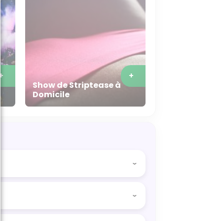
+
+
Show de Striptease à
Domicile
meilleures bières de la ville et