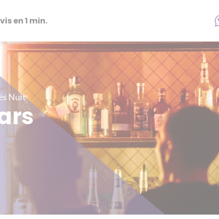
vis en 1 min.
és Nuit
ars