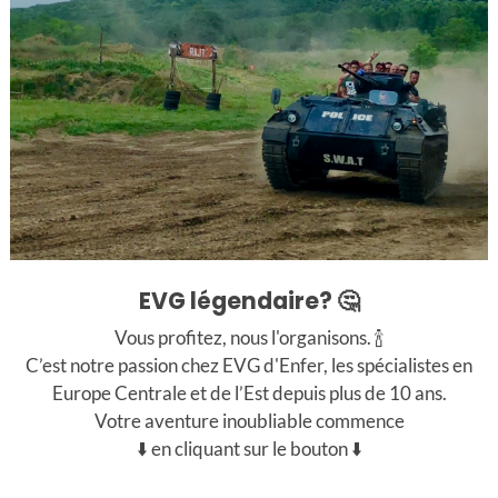
nous dans un premier temps via WhatsApp, afin que nous pu
ue à l’avance. 🤝🍾
undi au vendredi
amedi
EVG légendaire? 🤔
Vous profitez, nous l'organisons. 🍾
C’est notre passion chez EVG d'Enfer, les spécialistes en
Europe Centrale et de l’Est depuis plus de 10 ans.
Votre aventure inoubliable commence
⬇️ en cliquant sur le bouton ⬇️