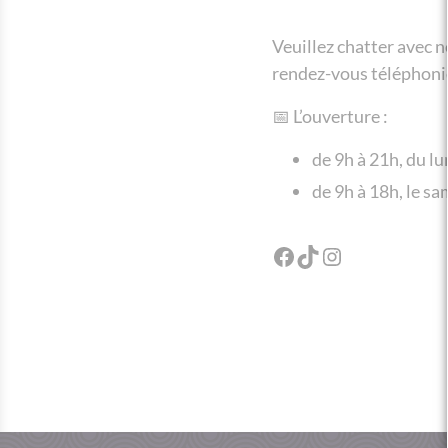
Veuillez chatter avec 
rendez-vous téléphoniq
📅 L’ouverture :
de 9h à 21h, du l
de 9h à 18h, le s
Facebook
TikTok
Instagram